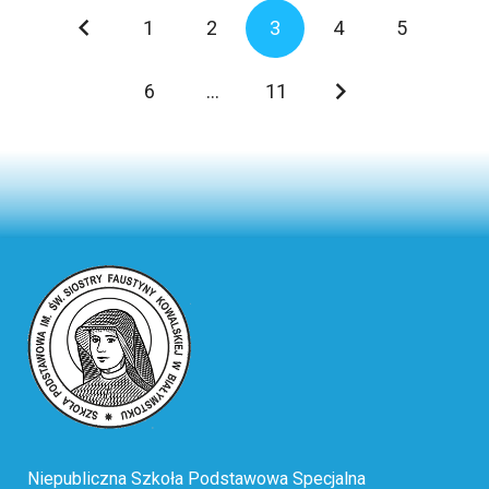
1
2
3
4
5
6
…
11
Niepubliczna Szkoła Podstawowa Specjalna